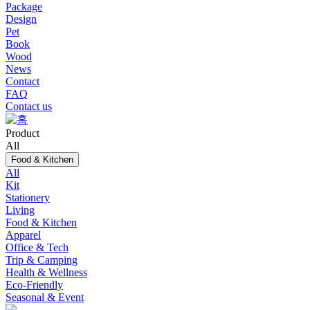
Package
Design
Pet
Book
Wood
News
Contact
FAQ
Contact us
Product
All
Food & Kitchen
All
Kit
Stationery
Living
Food & Kitchen
Apparel
Office & Tech
Trip & Camping
Health & Wellness
Eco-Friendly
Seasonal & Event