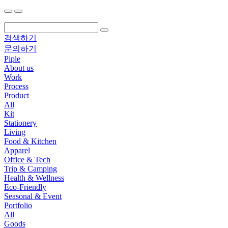
검색하기
문의하기
Piple
About us
Work
Process
Product
All
Kit
Stationery
Living
Food & Kitchen
Apparel
Office & Tech
Trip & Camping
Health & Wellness
Eco-Friendly
Seasonal & Event
Portfolio
All
Goods