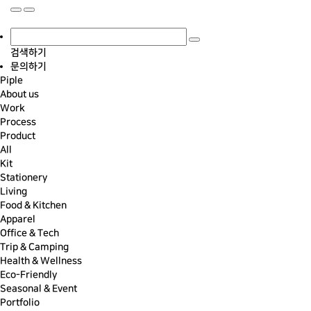
검색하기
문의하기
Piple
About us
Work
Process
Product
All
Kit
Stationery
Living
Food & Kitchen
Apparel
Office & Tech
Trip & Camping
Health & Wellness
Eco-Friendly
Seasonal & Event
Portfolio