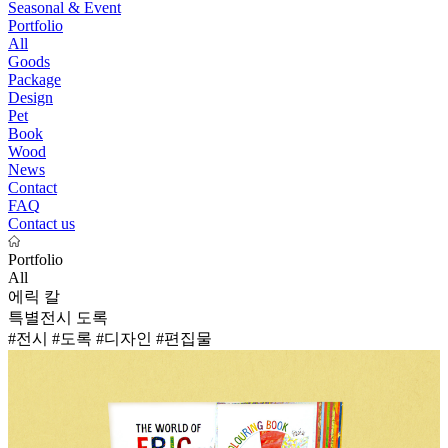
Seasonal & Event
Portfolio
All
Goods
Package
Design
Pet
Book
Wood
News
Contact
FAQ
Contact us
Portfolio
All
에릭 칼
특별전시 도록
#전시
#도록
#디자인
#편집물