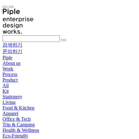
검색하기
문의하기
Piple
About us
Work
Process
Product
All
Kit
Stationery
Living
Food & Kitchen
Apparel
Office & Tech
Trip & Camping
Health & Wellness
Eco-Friendly