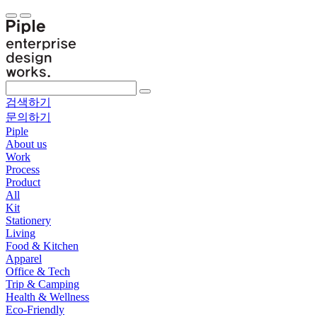
검색하기
문의하기
Piple
About us
Work
Process
Product
All
Kit
Stationery
Living
Food & Kitchen
Apparel
Office & Tech
Trip & Camping
Health & Wellness
Eco-Friendly