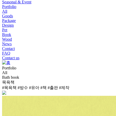
Seasonal & Event
Portfolio
All
Goods
Package
Design
Pet
Book
Wood
News
Contact
FAQ
Contact us
Portfolio
All
Bath book
목욕책
#목욕책
#방수
#유아
#책
#출판
#제작