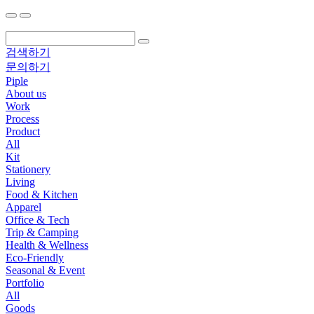
검색하기
문의하기
Piple
About us
Work
Process
Product
All
Kit
Stationery
Living
Food & Kitchen
Apparel
Office & Tech
Trip & Camping
Health & Wellness
Eco-Friendly
Seasonal & Event
Portfolio
All
Goods